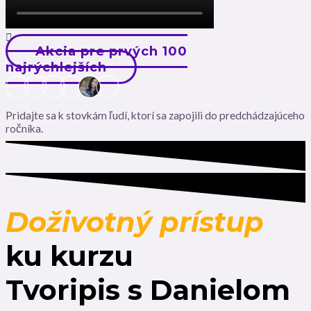
Akcia pre prvých 100
najrýchlejších
Pridajte sa k stovkám ľudí, ktorí sa zapojili do predchádzajúceho
ročníka.
Doživotný prístup
ku kurzu
Tvoripis s Danielom