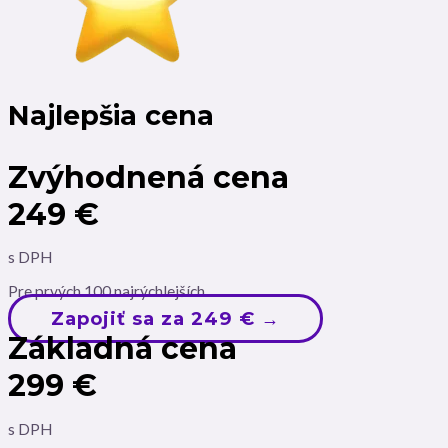
Najlepšia cena
Zvýhodnená cena
249 €
s DPH
Pre prvých 100 najrýchlejších
Zapojiť sa za 249 € →
Základná cena
299 €
s DPH