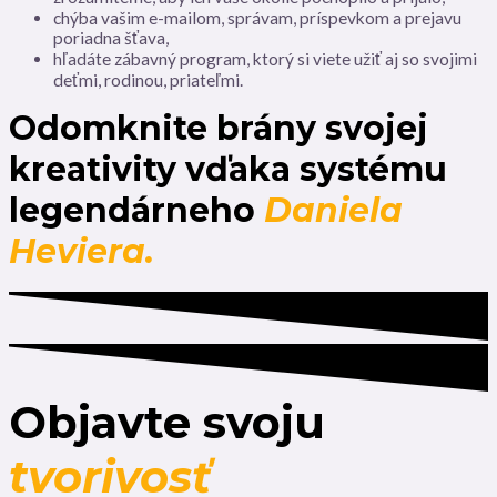
chýba vašim e-mailom, správam, príspevkom a prejavu
poriadna šťava,
hľadáte zábavný program, ktorý si viete užiť aj so svojimi
deťmi, rodinou, priateľmi.
Odomknite brány svojej
kreativity vďaka systému
legendárneho
Daniela
Heviera.
Objavte svoju
tvorivosť