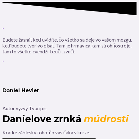
“
Budete žasnúť keď uvidíte, čo všetko sa deje vo vašom mozgu,
keď budete tvorivo písať. Tam je hrmavica, tam sú ohňostroje,
tam to všetko cvendží, bzučí, zvučí.
”
Daniel Hevier
Autor výzvy Tvoripis
Danielove zrnká
múdrosti
Krátke záblesky toho, čo vás čaká v kurze.