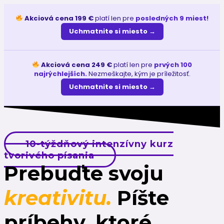
Akciová cena 199 €
platí len pre
posledných 9 miest!
Uchmatnite si miesto →
Akciová cena 249 €
platí len pre
prvých 100
najrýchlejších.
Nezmeškajte, kým je príležitosť.
Uchmatnite si miesto →
10-týždňový intenzívny kurz
tvorivého písania
Prebuďte svoju
kreativitu.
Píšte
príbehy, ktoré