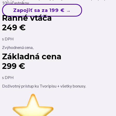
100 účastníkov.
Zapojiť sa za 199 € →
Ranné vtáča
249 €
s DPH
Zvýhodnená cena,
Základná cena
299 €
s DPH
Doživotný prístup ku Tvoripisu + všetky bonusy.