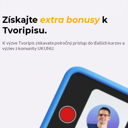
Získajte
extra bonusy
k
Tvoripisu.
K výzve Tvoripis získavate polročný prístup do ďalších kurzov a
výziev z komunity UKUNU.