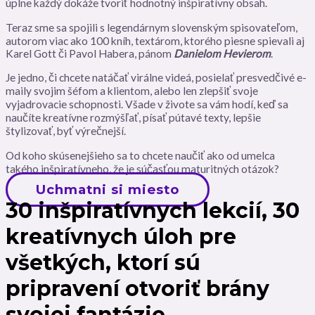
úplne každý dokáže tvoriť hodnotný inšpiratívny obsah.
Teraz sme sa spojili s legendárnym slovenským spisovateľom,
autorom viac ako 100 kníh, textárom, ktorého piesne spievali aj
Karel Gott či Pavol Habera, pánom
Danielom Hevierom
.
Je jedno, či chcete natáčať virálne videá, posielať presvedčivé e-
maily svojim šéfom a klientom, alebo len zlepšiť svoje
vyjadrovacie schopnosti. Všade v živote sa vám hodí, keď sa
naučíte kreatívne rozmýšľať, písať pútavé texty, lepšie
štylizovať, byť výrečnejší.
Od koho skúsenejšieho sa to chcete naučiť ako od umelca
takého inšpiratívneho, že je súčasťou maturitných otázok?
Uchmatni si miesto
30 inšpiratívnych lekcií, 30
kreatívnych úloh pre
všetkých, ktorí sú
pripravení otvoriť brány
svojej fantázie.