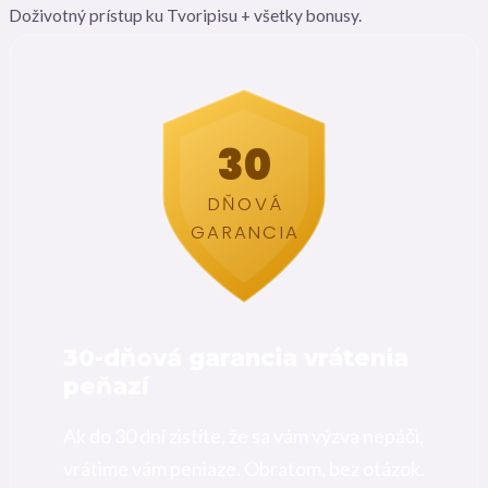
Doživotný prístup ku Tvoripisu + všetky bonusy.
30
DŇOVÁ
GARANCIA
30-dňová garancia vrátenia
peňazí
Ak do 30 dní zistíte, že sa vám výzva nepáči,
vrátime vám peniaze. Obratom, bez otázok.