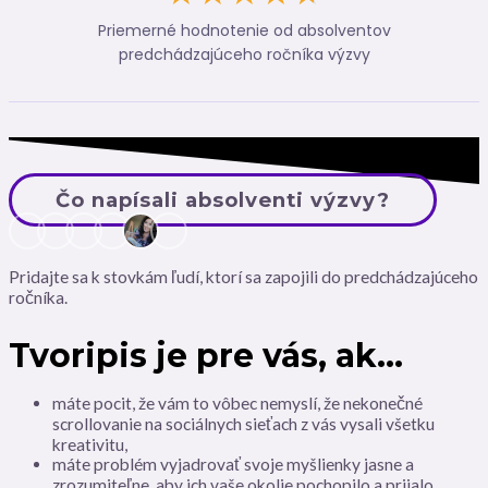
Priemerné hodnotenie od absolventov
predchádzajúceho ročníka výzvy
Čo napísali absolventi výzvy?
Pridajte sa k stovkám ľudí, ktorí sa zapojili do predchádzajúceho
ročníka.
Tvoripis je pre vás, ak…
máte pocit, že vám to vôbec nemyslí, že nekonečné
scrollovanie na sociálnych sieťach z vás vysali všetku
kreativitu,
máte problém vyjadrovať svoje myšlienky jasne a
zrozumiteľne, aby ich vaše okolie pochopilo a prijalo,