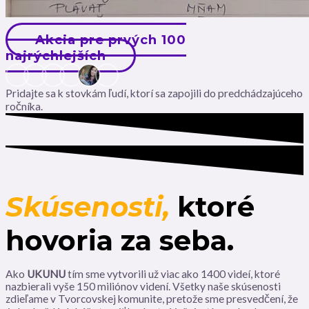
Akcia pre prvých 100
najrýchlejších
Pridajte sa k stovkám ľudí, ktorí sa zapojili do predchádzajúceho
ročníka.
Skúsenosti,
ktoré
hovoria za seba.
Ako
UKUNU
tím sme vytvorili už viac ako 1400 videí, ktoré
nazbierali vyše 150 miliónov videní
. Všetky naše skúsenosti
zdieľame v Tvorcovskej komunite, pretože sme presvedčení, že