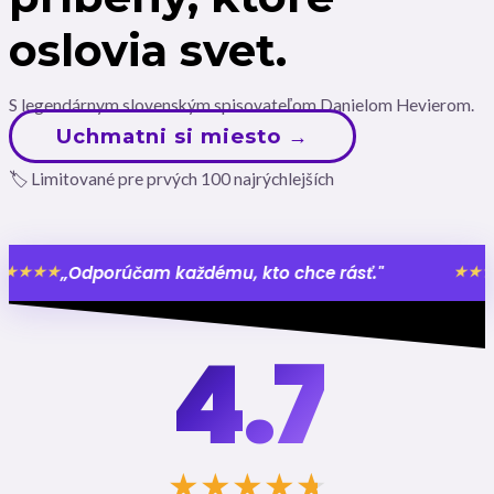
oslovia svet.
S legendárnym slovenským spisovateľom Danielom Hevierom.
Uchmatni si miesto →
🏷 Limitované pre prvých 100 najrýchlejších
čam každému, kto chce rásť."
„Pán Hevier
★★★★★
4.7
★
★
★
★
★
★